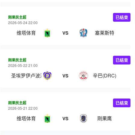
刚果民主超
已结束
2026-05-24 22:00
维塔体育
塞莱斯特
VS
刚果民主超
已结束
2026-05-22 21:00
圣埃罗伊卢波波
辛巴(DRC)
VS
刚果民主超
已结束
2026-05-21 22:00
维塔体育
刚果鹰
VS