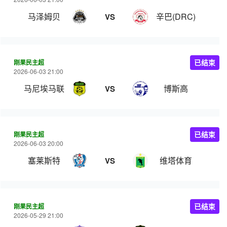
马泽姆贝
辛巴(DRC)
VS
刚果民主超
已结束
2026-06-03 21:00
马尼埃马联
博斯高
VS
刚果民主超
已结束
2026-06-03 20:00
塞莱斯特
维塔体育
VS
刚果民主超
已结束
2026-05-29 21:00