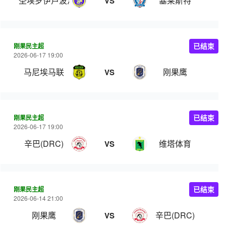
圣埃罗伊卢波波
塞莱斯特
VS
刚果民主超
已结束
2026-06-17 19:00
马尼埃马联
刚果鹰
VS
刚果民主超
已结束
2026-06-17 19:00
辛巴(DRC)
维塔体育
VS
刚果民主超
已结束
2026-06-14 21:00
刚果鹰
辛巴(DRC)
VS