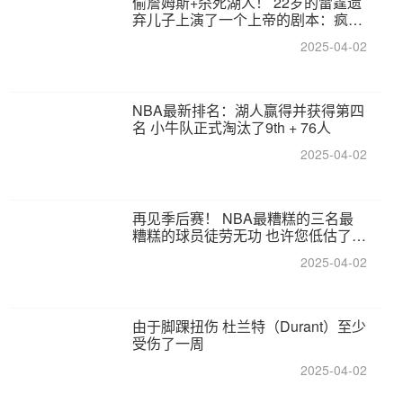
偷詹姆斯+杀死湖人！ 22岁的雷霆遗
弃儿子上演了一个上帝的剧本：疯狂
的反击争夺1亿元人民币的合同
2025-04-02
NBA最新排名：湖人赢得并获得第四
名 小牛队正式淘汰了9th + 76人
2025-04-02
再见季后赛！ NBA最糟糕的三名最
糟糕的球员徒劳无功 也许您低估了硬
化
2025-04-02
由于脚踝扭伤 杜兰特（Durant）至少
受伤了一周
2025-04-02