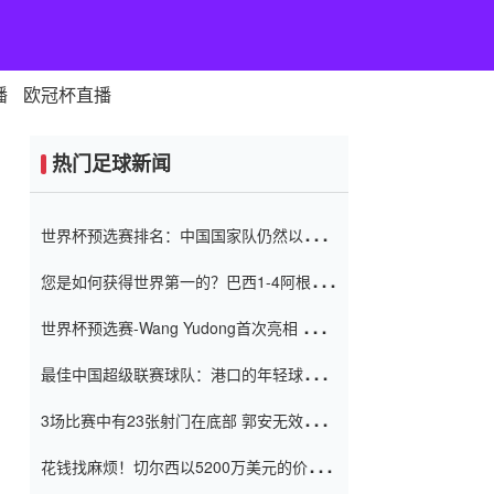
播
欧冠杯直播
热门足球新闻
世界杯预选赛排名：中国国家队仍然以6分
排名底部 进球差-13令人震惊
您是如何获得世界第一的？巴西1-4阿根
廷：Vinicius 0射击90分钟内
世界杯预选赛-Wang Yudong首次亮相 中国
国家足球队错过了世界杯0-2
最佳中国超级联赛球队：港口的年轻球员在
一场战斗中闻名 伊万放弃了泰桑
3场比赛中有23张射门在底部 郭安无效传球
（Taishan）
鸟儿被用来摆脱它 Setien痴迷于三名后卫
花钱找麻烦！切尔西以5200万美元的价格
购买了菲利克斯 签了7年 并在半年内租了夏