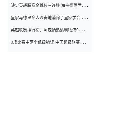
缺少英超联赛金靴位三连胜 海拉德落后6球
窗口
只有两个连续三个连续三靴
皇家马德里令人兴奋地消除了皇家学会 安
彭负责造成巨大的灾难！
英超联赛排行榜：阿森纳追逐利物浦9分 曼
联连续三件坏事
3场比赛中两个低级错误 中国超级联赛的前
守门员很老 是时候让位了 最好的继任者出
现