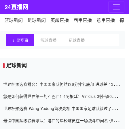
24直播网
篮球新闻
足球新闻
英超直播
西甲直播
意甲直播
德甲
五星赛事
篮球直播
足球直播
足球新闻
世界杯预选赛排名：中国国家队仍然以6分排名底部 进球差-13令人
震惊
您是如何获得世界第一的？巴西1-4阿根廷：Vinicius 0射击90分钟
内
世界杯预选赛-Wang Yudong首次亮相 中国国家足球队错过了世界
杯0-2
最佳中国超级联赛球队：港口的年轻球员在一场战斗中闻名 伊万放
弃了泰桑（Taishan）