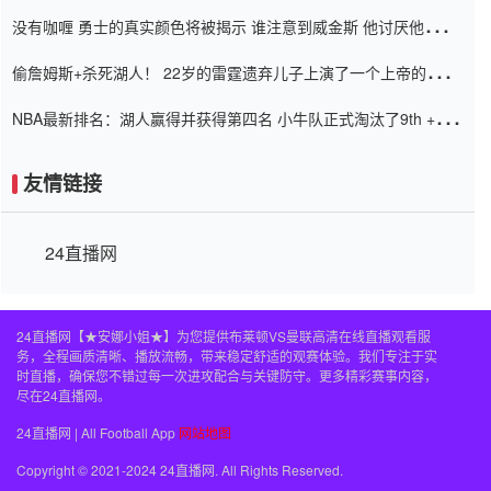
道歉
没有咖喱 勇士的真实颜色将被揭示 谁注意到威金斯 他讨厌他的老
老板
偷詹姆斯+杀死湖人！ 22岁的雷霆遗弃儿子上演了一个上帝的剧
本：疯狂的反击争夺1亿元人民币的合同
NBA最新排名：湖人赢得并获得第四名 小牛队正式淘汰了9th + 76
人
友情链接
24直播网
24直播网【★安娜小姐★】为您提供布莱顿VS曼联高清在线直播观看服
务，全程画质清晰、播放流畅，带来稳定舒适的观赛体验。我们专注于实
时直播，确保您不错过每一次进攻配合与关键防守。更多精彩赛事内容，
尽在24直播网。
24直播网 | All Football App
网站地图
Copyright © 2021-2024 24直播网. All Rights Reserved.