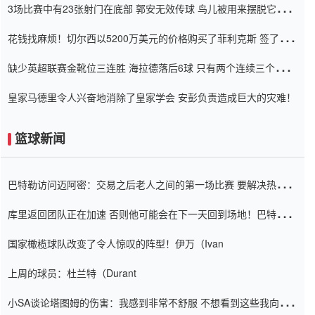
3场比赛中有23张射门在底部 郭安无效传球 鸟儿被用来摆脱它
Setien痴迷于三名后卫
花钱找麻烦！切尔西以5200万美元的价格购买了菲利克斯 签了7年
并在半年内租了夏窗口
缺少英超联赛金靴位三连胜 海拉德落后6球 只有两个连续三个连续
三靴
皇家马德里令人兴奋地消除了皇家学会 安彭负责造成巨大的灾难！
篮球新闻
巴特勒访问迈阿密：交易之后老人之间的第一场比赛 要解决热情的
怨恨
库里返回团队正在加速 否则他可能会在下一天回到场地！巴特勒迈
阿密的纸牌游戏引起了人们的关注
国家橄榄球队改变了令人惊叹的阵型！伊万（Ivan
上周的球员：杜兰特（Durant
小SA谈论塔图姆的伤害：我感到非常不舒服 不想看到这些我向他