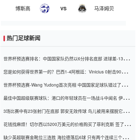
博斯高
马泽姆贝
VS
热门足球新闻
世界杯预选赛排名：中国国家队仍然以6分排名底部 进球差-13令人
震惊
您是如何获得世界第一的？巴西1-4阿根廷：Vinicius 0射击90分钟
内
世界杯预选赛-Wang Yudong首次亮相 中国国家足球队错过了世界
杯0-2
最佳中国超级联赛球队：港口的年轻球员在一场战斗中闻名 伊万放
弃了泰桑（Taishan）
3场比赛中有23张射门在底部 郭安无效传球 鸟儿被用来摆脱它
Setien痴迷于三名后卫
花钱找麻烦！切尔西以5200万美元的价格购买了菲利克斯 签了7年
并在半年内租了夏窗口
缺少英超联赛金靴位三连胜 海拉德落后6球 只有两个连续三个连续