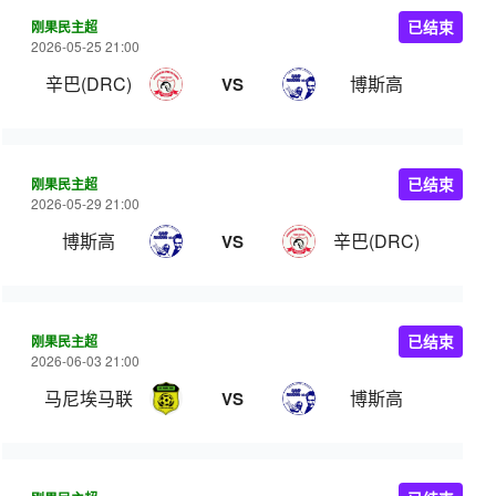
刚果民主超
已结束
2026-05-25 21:00
辛巴(DRC)
博斯高
VS
刚果民主超
已结束
2026-05-29 21:00
博斯高
辛巴(DRC)
VS
刚果民主超
已结束
2026-06-03 21:00
马尼埃马联
博斯高
VS