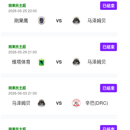
刚果民主超
已结束
2026-05-25 22:00
刚果鹰
马泽姆贝
VS
刚果民主超
已结束
2026-05-29 21:00
维塔体育
马泽姆贝
VS
刚果民主超
已结束
2026-06-03 21:00
马泽姆贝
辛巴(DRC)
VS
刚果民主超
已结束