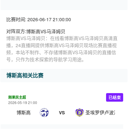
比赛时间: 2026-06-17 21:00:00
对阵双方:
博斯高VS马泽姆贝
博斯高VS马泽姆贝：在线看博斯高VS马泽姆贝高清直
播，24直播网提供博斯高VS马泽姆贝现场比赛直播视
频，本站不制作、不存储博斯高VS马泽姆贝的直播信
号，只作为技术探索的导航学习用途。
博斯高相关比赛
刚果民主超
已结束
2026-05-19 21:00
博斯高
圣埃罗伊卢波波
VS