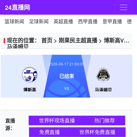
24直播网
篮球新闻
足球新闻
英超直播
西甲直播
意甲直播
德甲
现在的位置：
首页
>
刚果民主超直播
>
博斯高VS
马泽姆贝
2026-06-17 21:00:00
已结束
VS
博斯高
马泽姆贝
世界杯现场直播
热门推荐
直播
源：
免费直播
世界杯免费直播