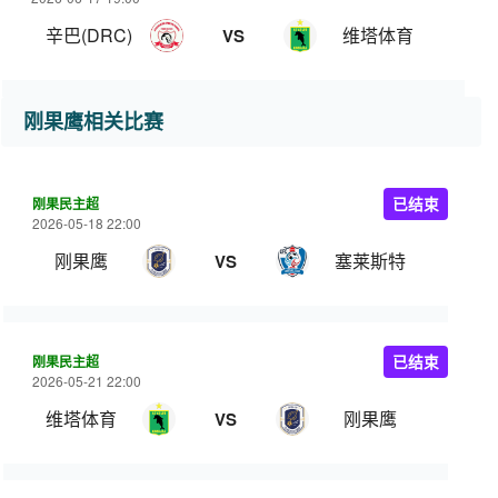
辛巴(DRC)
维塔体育
VS
刚果鹰相关比赛
刚果民主超
已结束
2026-05-18 22:00
刚果鹰
塞莱斯特
VS
刚果民主超
已结束
2026-05-21 22:00
维塔体育
刚果鹰
VS