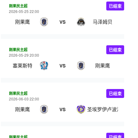
刚果民主超
已结束
2026-05-25 22:00
刚果鹰
马泽姆贝
VS
刚果民主超
已结束
2026-05-29 20:00
塞莱斯特
刚果鹰
VS
刚果民主超
已结束
2026-06-03 22:00
刚果鹰
圣埃罗伊卢波波
VS
刚果民主超
已结束