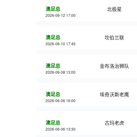
澳足总
北极星
2026-06-12 17:00
澳足总
坎伯兰联
2026-06-10 17:45
澳足总
金布洛治狮队
2026-06-08 13:00
澳足总
埃奇沃斯老鹰
2026-06-06 16:00
澳足总
古玛老虎
2026-06-06 13:30