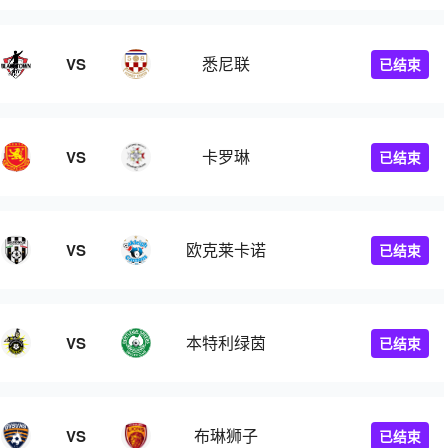
悉尼联
VS
已结束
卡罗琳
VS
已结束
欧克莱卡诺
VS
已结束
本特利绿茵
VS
已结束
布琳狮子
VS
已结束