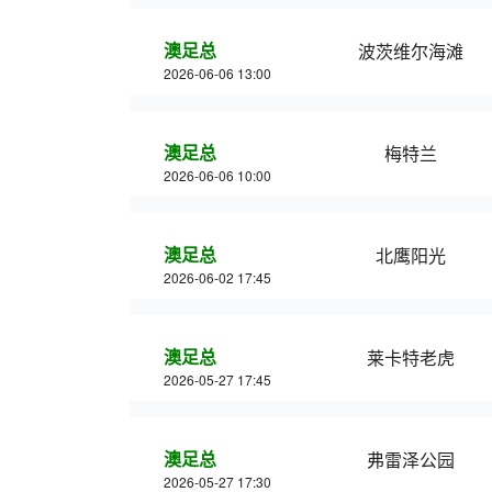
澳足总
波茨维尔海滩
2026-06-06 13:00
澳足总
梅特兰
2026-06-06 10:00
澳足总
北鹰阳光
2026-06-02 17:45
澳足总
莱卡特老虎
2026-05-27 17:45
澳足总
弗雷泽公园
2026-05-27 17:30