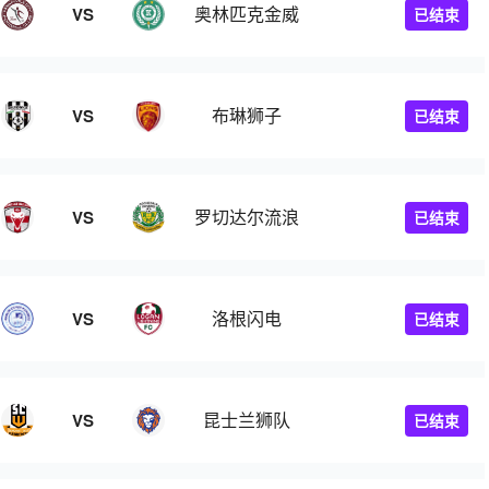
奥林匹克金威
VS
已结束
布琳狮子
VS
已结束
罗切达尔流浪
VS
已结束
洛根闪电
VS
已结束
昆士兰狮队
VS
已结束