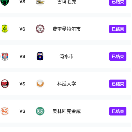
古玛老虎
VS
已结束
费雷曼特尔市
VS
已结束
湾水市
VS
已结束
科廷大学
VS
已结束
奥林匹克金威
VS
已结束