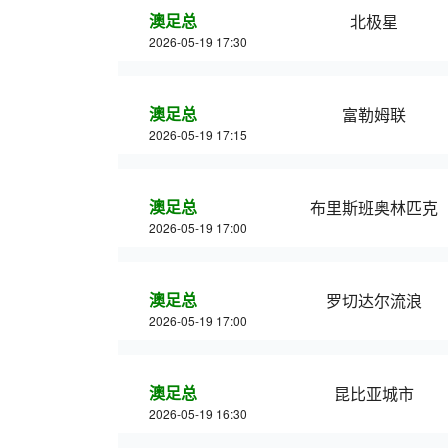
澳足总
北极星
2026-05-19 17:30
澳足总
富勒姆联
2026-05-19 17:15
澳足总
布里斯班奥林匹克
2026-05-19 17:00
澳足总
罗切达尔流浪
2026-05-19 17:00
澳足总
昆比亚城市
2026-05-19 16:30