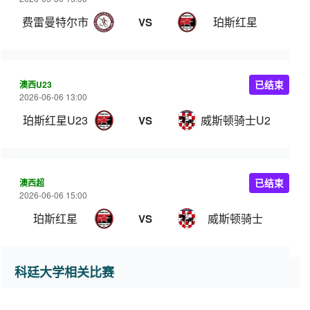
费雷曼特尔市
珀斯红星
VS
澳西U23
已结束
2026-06-06 13:00
珀斯红星U23
威斯顿骑士U23
VS
澳西超
已结束
2026-06-06 15:00
珀斯红星
威斯顿骑士
VS
科廷大学相关比赛