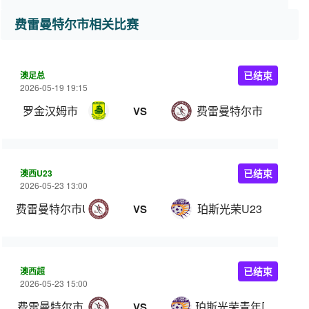
费雷曼特尔市相关比赛
澳足总
已结束
2026-05-19 19:15
罗金汉姆市
费雷曼特尔市
VS
澳西U23
已结束
2026-05-23 13:00
费雷曼特尔市U23
珀斯光荣U23
VS
澳西超
已结束
2026-05-23 15:00
费雷曼特尔市
珀斯光荣青年队
VS