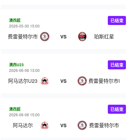
澳西超
已结束
2026-05-30 15:00
费雷曼特尔市
珀斯红星
VS
澳西U23
已结束
2026-06-06 13:00
阿马达尔U23
费雷曼特尔市U23
VS
澳西超
已结束
2026-06-06 15:00
阿马达尔
费雷曼特尔市
VS