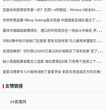
震惊
您是如何获得世界第一的？巴西1-4阿根廷：Vinicius 0射击90分钟
内
世界杯预选赛-Wang Yudong首次亮相 中国国家足球队错过了世界
杯0-2
最佳中国超级联赛球队：港口的年轻球员在一场战斗中闻名 伊万放
弃了泰桑（Taishan）
3场比赛中有23张射门在底部 郭安无效传球 鸟儿被用来摆脱它
Setien痴迷于三名后卫
花钱找麻烦！切尔西以5200万美元的价格购买了菲利克斯 签了7年
并在半年内租了夏窗口
缺少英超联赛金靴位三连胜 海拉德落后6球 只有两个连续三个连续
三靴
皇家马德里令人兴奋地消除了皇家学会 安彭负责造成巨大的灾难！
友情链接
24直播网