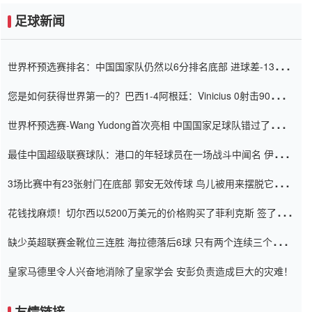
足球新闻
世界杯预选赛排名：中国国家队仍然以6分排名底部 进球差-13令人
震惊
您是如何获得世界第一的？巴西1-4阿根廷：Vinicius 0射击90分钟
内
世界杯预选赛-Wang Yudong首次亮相 中国国家足球队错过了世界
杯0-2
最佳中国超级联赛球队：港口的年轻球员在一场战斗中闻名 伊万放
弃了泰桑（Taishan）
3场比赛中有23张射门在底部 郭安无效传球 鸟儿被用来摆脱它
Setien痴迷于三名后卫
花钱找麻烦！切尔西以5200万美元的价格购买了菲利克斯 签了7年
并在半年内租了夏窗口
缺少英超联赛金靴位三连胜 海拉德落后6球 只有两个连续三个连续
三靴
皇家马德里令人兴奋地消除了皇家学会 安彭负责造成巨大的灾难！