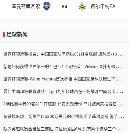
塞曼茲库瓦索
费尔干纳FA
VS
足球新闻
世界杯预选赛排名：中国国家队仍然以6分排名底部 进球差-13令人
震惊
您是如何获得世界第一的？巴西1-4阿根廷：Vinicius 0射击90分钟
内
世界杯预选赛-Wang Yudong首次亮相 中国国家足球队错过了世界
杯0-2
最佳中国超级联赛球队：港口的年轻球员在一场战斗中闻名 伊万放
弃了泰桑（Taishan）
3场比赛中有23张射门在底部 郭安无效传球 鸟儿被用来摆脱它
Setien痴迷于三名后卫
花钱找麻烦！切尔西以5200万美元的价格购买了菲利克斯 签了7年
并在半年内租了夏窗口
缺少英超联赛金靴位三连胜 海拉德落后6球 只有两个连续三个连续