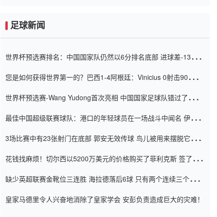
足球新闻
世界杯预选赛排名：中国国家队仍然以6分排名底部 进球差-13令人
震惊
您是如何获得世界第一的？巴西1-4阿根廷：Vinicius 0射击90分钟
内
世界杯预选赛-Wang Yudong首次亮相 中国国家足球队错过了世界
杯0-2
最佳中国超级联赛球队：港口的年轻球员在一场战斗中闻名 伊万放
弃了泰桑（Taishan）
3场比赛中有23张射门在底部 郭安无效传球 鸟儿被用来摆脱它
Setien痴迷于三名后卫
花钱找麻烦！切尔西以5200万美元的价格购买了菲利克斯 签了7年
并在半年内租了夏窗口
缺少英超联赛金靴位三连胜 海拉德落后6球 只有两个连续三个连续
三靴
皇家马德里令人兴奋地消除了皇家学会 安彭负责造成巨大的灾难！