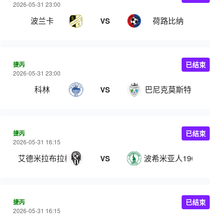
2026-05-31 23:00
波兰卡
荷路比纳
VS
捷丙
已结束
2026-05-31 23:00
科林
巴尼克莫斯特
VS
捷丙
已结束
2026-05-31 16:15
艾德米拉布拉格
波希米亚人1905B队
VS
捷丙
已结束
2026-05-31 16:15