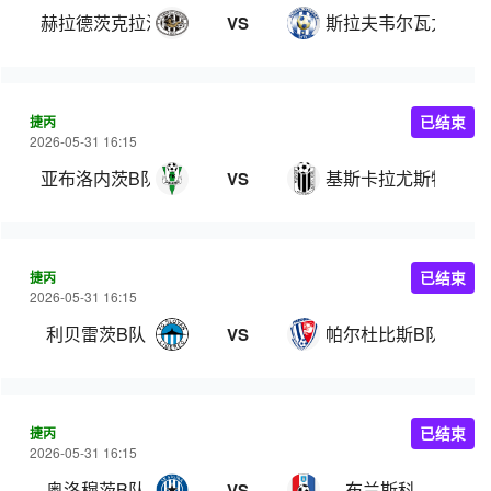
赫拉德茨克拉洛韦B队
斯拉夫韦尔瓦力
VS
捷丙
已结束
2026-05-31 16:15
亚布洛内茨B队
基斯卡拉尤斯特
VS
捷丙
已结束
2026-05-31 16:15
利贝雷茨B队
帕尔杜比斯B队
VS
捷丙
已结束
2026-05-31 16:15
奥洛穆茨B队
布兰斯科
VS