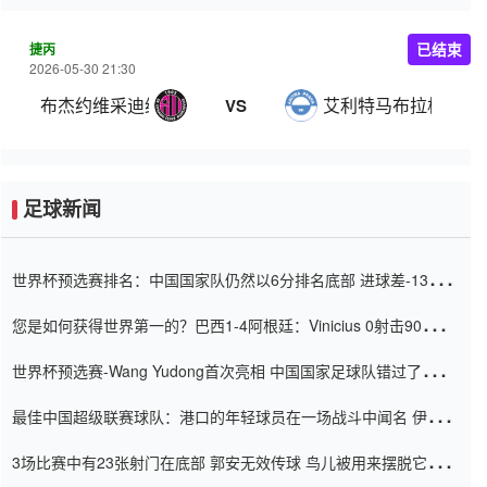
捷丙
已结束
2026-05-30 21:30
布杰约维采迪纳摩B队
艾利特马布拉格
VS
足球新闻
世界杯预选赛排名：中国国家队仍然以6分排名底部 进球差-13令人
震惊
您是如何获得世界第一的？巴西1-4阿根廷：Vinicius 0射击90分钟
内
世界杯预选赛-Wang Yudong首次亮相 中国国家足球队错过了世界
杯0-2
最佳中国超级联赛球队：港口的年轻球员在一场战斗中闻名 伊万放
弃了泰桑（Taishan）
3场比赛中有23张射门在底部 郭安无效传球 鸟儿被用来摆脱它
Setien痴迷于三名后卫