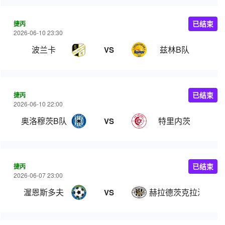
捷丙
已结束
2026-06-10 23:30
波兰卡
兹林B队
VS
捷丙
已结束
2026-06-10 22:00
奥洛穆茨B队
特里内茨
VS
捷丙
已结束
2026-06-07 23:00
渥恩斯多夫
赫拉德茨克拉洛韦B
VS