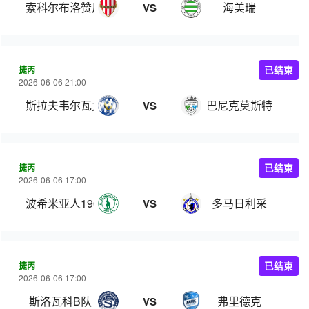
索科尔布洛赞尼
海美瑞
VS
捷丙
已结束
2026-06-06 21:00
斯拉夫韦尔瓦力
巴尼克莫斯特
VS
捷丙
已结束
2026-06-06 17:00
波希米亚人1905B队
多马日利采
VS
捷丙
已结束
2026-06-06 17:00
斯洛瓦科B队
弗里德克
VS