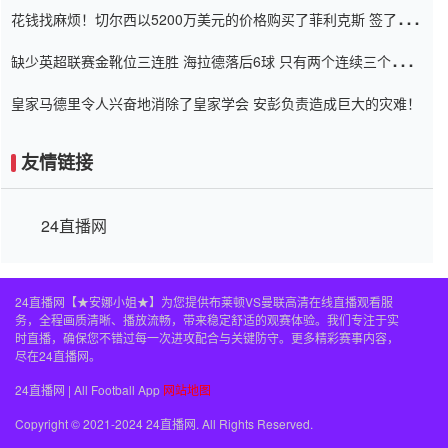
花钱找麻烦！切尔西以5200万美元的价格购买了菲利克斯 签了7年
并在半年内租了夏窗口
缺少英超联赛金靴位三连胜 海拉德落后6球 只有两个连续三个连续
三靴
皇家马德里令人兴奋地消除了皇家学会 安彭负责造成巨大的灾难！
友情链接
24直播网
24直播网【★安娜小姐★】为您提供布莱顿VS曼联高清在线直播观看服
务，全程画质清晰、播放流畅，带来稳定舒适的观赛体验。我们专注于实
时直播，确保您不错过每一次进攻配合与关键防守。更多精彩赛事内容，
尽在24直播网。
24直播网 | All Football App
网站地图
Copyright © 2021-2024 24直播网. All Rights Reserved.