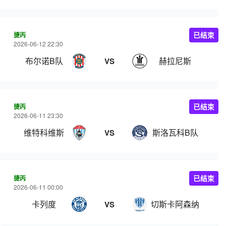
捷丙
已结束
2026-06-12 22:30
布尔诺B队
赫拉尼斯
VS
捷丙
已结束
2026-06-11 23:30
维特科维斯
斯洛瓦科B队
VS
捷丙
已结束
2026-06-11 00:00
卡列度
切斯卡阿森纳
VS