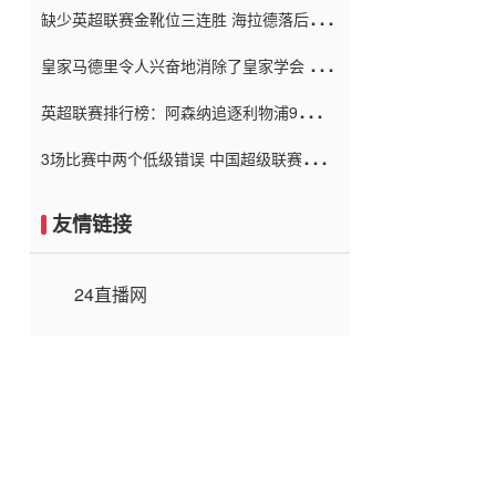
缺少英超联赛金靴位三连胜 海拉德落后6球
窗口
只有两个连续三个连续三靴
皇家马德里令人兴奋地消除了皇家学会 安
彭负责造成巨大的灾难！
英超联赛排行榜：阿森纳追逐利物浦9分 曼
联连续三件坏事
3场比赛中两个低级错误 中国超级联赛的前
守门员很老 是时候让位了 最好的继任者出
现
友情链接
24直播网