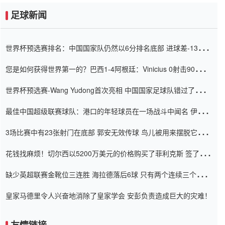
足球新闻
世界杯预选赛排名：中国国家队仍然以6分排名底部 进球差-13令人
震惊
您是如何获得世界第一的？巴西1-4阿根廷：Vinicius 0射击90分钟
内
世界杯预选赛-Wang Yudong首次亮相 中国国家足球队错过了世界
杯0-2
最佳中国超级联赛球队：港口的年轻球员在一场战斗中闻名 伊万放
弃了泰桑（Taishan）
3场比赛中有23张射门在底部 郭安无效传球 鸟儿被用来摆脱它
Setien痴迷于三名后卫
花钱找麻烦！切尔西以5200万美元的价格购买了菲利克斯 签了7年
并在半年内租了夏窗口
缺少英超联赛金靴位三连胜 海拉德落后6球 只有两个连续三个连续
三靴
皇家马德里令人兴奋地消除了皇家学会 安彭负责造成巨大的灾难！