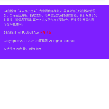
24直播网【★安娜小姐★】为您提供布莱顿VS曼联高清在线直播观看服
务，全程画质清晰、播放流畅，带来稳定舒适的观赛体验。我们专注于实
时直播，确保您不错过每一次进攻配合与关键防守。更多精彩赛事内容，
尽在24直播网。
24直播网 | All Football App
网站地图
Copyright © 2021-2024 24直播网. All Rights Reserved.
友情链接
百度
腾讯
新浪
淘宝