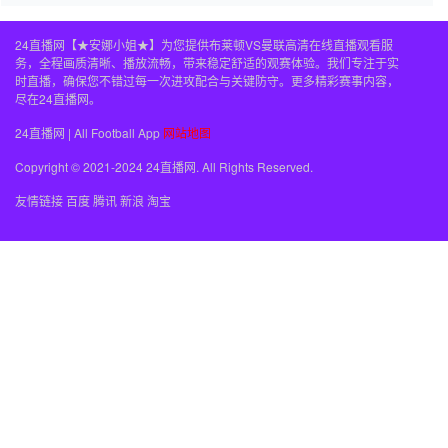
24直播网【★安娜小姐★】为您提供布莱顿VS曼联高清在线直播观看服
务，全程画质清晰、播放流畅，带来稳定舒适的观赛体验。我们专注于实
时直播，确保您不错过每一次进攻配合与关键防守。更多精彩赛事内容，
尽在24直播网。
24直播网 | All Football App
网站地图
Copyright © 2021-2024 24直播网. All Rights Reserved.
友情链接
百度
腾讯
新浪
淘宝