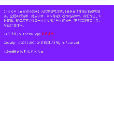
24直播网【★安娜小姐★】为您提供布莱顿VS曼联高清在线直播观看服
务，全程画质清晰、播放流畅，带来稳定舒适的观赛体验。我们专注于实
时直播，确保您不错过每一次进攻配合与关键防守。更多精彩赛事内容，
尽在24直播网。
24直播网 | All Football App
网站地图
Copyright © 2021-2024 24直播网. All Rights Reserved.
友情链接
百度
腾讯
新浪
淘宝