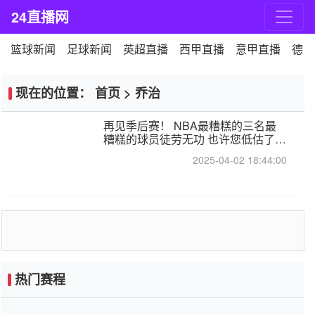
24直播网
篮球新闻
足球新闻
英超直播
西甲直播
意甲直播
德甲
现在的位置：
首页
>
乔治
再见季后赛！ NBA最糟糕的三名最
糟糕的球员徒劳无功 也许您低估了硬
化
2025-04-02 18:44:00
热门赛程