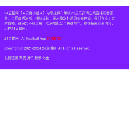
24直播网【★安娜小姐★】为您提供布莱顿VS曼联高清在线直播观看服
务，全程画质清晰、播放流畅，带来稳定舒适的观赛体验。我们专注于实
时直播，确保您不错过每一次进攻配合与关键防守。更多精彩赛事内容，
尽在24直播网。
24直播网 | All Football App
网站地图
Copyright © 2021-2024 24直播网. All Rights Reserved.
友情链接
百度
腾讯
新浪
淘宝