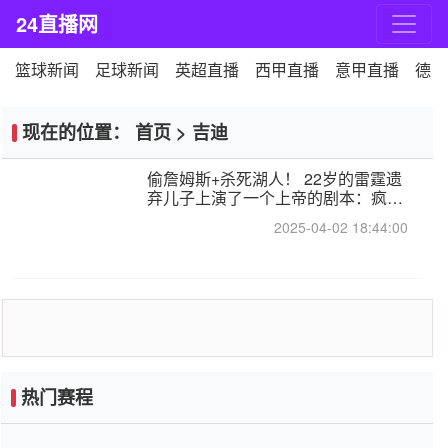
24直播网
篮球新闻
足球新闻
英超直播
西甲直播
意甲直播
德甲
现在的位置：
首页
>
吉迪
偷詹姆斯+杀死湖人！ 22岁的雷霆遗
弃儿子上演了一个上帝的剧本：疯狂
的反击争夺1亿元人民币的合同
2025-04-02 18:44:00
热门赛程