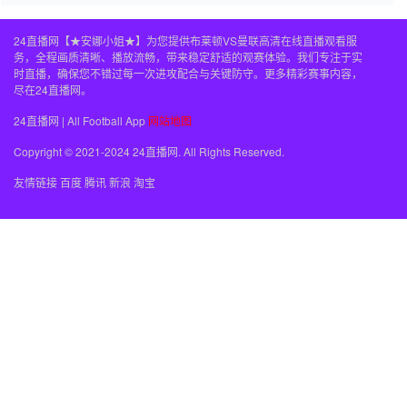
24直播网【★安娜小姐★】为您提供布莱顿VS曼联高清在线直播观看服
务，全程画质清晰、播放流畅，带来稳定舒适的观赛体验。我们专注于实
时直播，确保您不错过每一次进攻配合与关键防守。更多精彩赛事内容，
尽在24直播网。
24直播网 | All Football App
网站地图
Copyright © 2021-2024 24直播网. All Rights Reserved.
友情链接
百度
腾讯
新浪
淘宝