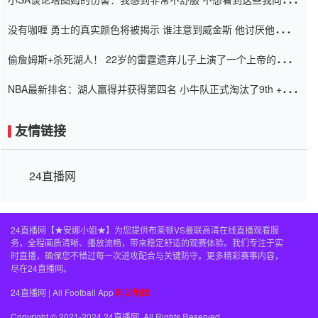
道歉
没有咖喱 勇士的真实颜色将被揭示 谁注意到威金斯 他讨厌他的老
老板
偷詹姆斯+杀死湖人！ 22岁的雷霆遗弃儿子上演了一个上帝的剧
本：疯狂的反击争夺1亿元人民币的合同
NBA最新排名：湖人赢得并获得第四名 小牛队正式淘汰了9th + 76
人
友情链接
24直播网
24直播网【★安娜小姐★】为您提供布莱顿VS曼联高清在线直播观看服
务，全程画质清晰、播放流畅，带来稳定舒适的观赛体验。我们专注于实
时直播，确保您不错过每一次进攻配合与关键防守。更多精彩赛事内容，
尽在24直播网。
24直播网 | All Football App
网站地图
Copyright © 2021-2024 24直播网. All Rights Reserved.