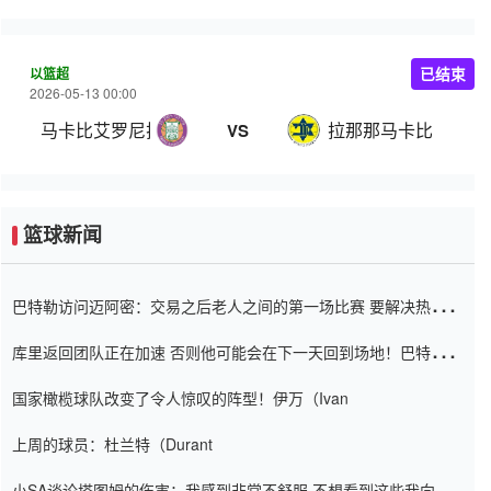
以篮超
已结束
2026-05-13 00:00
马卡比艾罗尼拉马特甘
拉那那马卡比
VS
篮球新闻
巴特勒访问迈阿密：交易之后老人之间的第一场比赛 要解决热情的
怨恨
库里返回团队正在加速 否则他可能会在下一天回到场地！巴特勒迈
阿密的纸牌游戏引起了人们的关注
国家橄榄球队改变了令人惊叹的阵型！伊万（Ivan
上周的球员：杜兰特（Durant
小SA谈论塔图姆的伤害：我感到非常不舒服 不想看到这些我向他