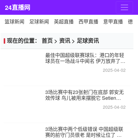
24直播网
篮球新闻
足球新闻
英超直播
西甲直播
意甲直播
德甲
现在的位置：
首页
>
资讯
>
足球资讯
最佳中国超级联赛球队：港口的年轻
球员在一场战斗中闻名 伊万放弃了泰
桑（Taishan）
2025-04-02
3场比赛中有23张射门在底部 郭安无
效传球 鸟儿被用来摆脱它 Setien痴
迷于三名后卫
2025-04-02
3场比赛中两个低级错误 中国超级联
赛的前守门员很老 是时候让位了 最