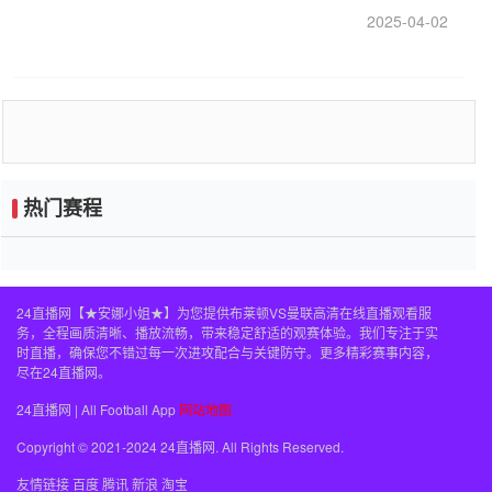
好的继任者出现
2025-04-02
热门赛程
24直播网【★安娜小姐★】为您提供布莱顿VS曼联高清在线直播观看服
务，全程画质清晰、播放流畅，带来稳定舒适的观赛体验。我们专注于实
时直播，确保您不错过每一次进攻配合与关键防守。更多精彩赛事内容，
尽在24直播网。
24直播网 | All Football App
网站地图
Copyright © 2021-2024 24直播网. All Rights Reserved.
友情链接
百度
腾讯
新浪
淘宝