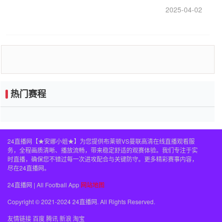
2025-04-02
热门赛程
24直播网【★安娜小姐★】为您提供布莱顿VS曼联高清在线直播观看服
务，全程画质清晰、播放流畅，带来稳定舒适的观赛体验。我们专注于实
时直播，确保您不错过每一次进攻配合与关键防守。更多精彩赛事内容，
尽在24直播网。
24直播网 | All Football App
网站地图
Copyright © 2021-2024 24直播网. All Rights Reserved.
友情链接
百度
腾讯
新浪
淘宝