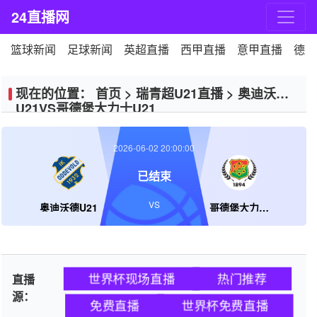
24直播网
篮球新闻
足球新闻
英超直播
西甲直播
意甲直播
德甲
现在的位置：
首页
>
瑞青超U21直播
>
奥迪沃德
U21VS哥德堡大力士U21
2026-06-02 20:00:00
已结束
VS
奥迪沃德U21
哥德堡大力士U21
世界杯现场直播
热门推荐
直播
源：
免费直播
世界杯免费直播