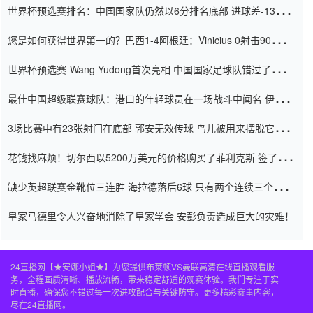
世界杯预选赛排名：中国国家队仍然以6分排名底部 进球差-13令人
震惊
您是如何获得世界第一的？巴西1-4阿根廷：Vinicius 0射击90分钟
内
世界杯预选赛-Wang Yudong首次亮相 中国国家足球队错过了世界
杯0-2
最佳中国超级联赛球队：港口的年轻球员在一场战斗中闻名 伊万放
弃了泰桑（Taishan）
3场比赛中有23张射门在底部 郭安无效传球 鸟儿被用来摆脱它
Setien痴迷于三名后卫
花钱找麻烦！切尔西以5200万美元的价格购买了菲利克斯 签了7年
并在半年内租了夏窗口
缺少英超联赛金靴位三连胜 海拉德落后6球 只有两个连续三个连续
三靴
皇家马德里令人兴奋地消除了皇家学会 安彭负责造成巨大的灾难！
24直播网【★安娜小姐★】为您提供布莱顿VS曼联高清在线直播观看服
务，全程画质清晰、播放流畅，带来稳定舒适的观赛体验。我们专注于实
时直播，确保您不错过每一次进攻配合与关键防守。更多精彩赛事内容，
尽在24直播网。