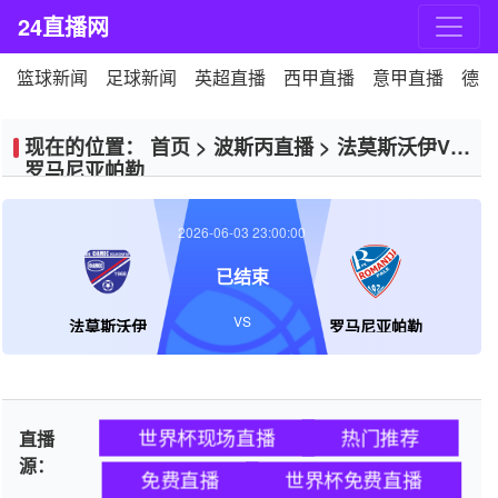
24直播网
篮球新闻
足球新闻
英超直播
西甲直播
意甲直播
德甲
现在的位置：
首页
>
波斯丙直播
>
法莫斯沃伊VS
罗马尼亚帕勒
2026-06-03 23:00:00
已结束
VS
法莫斯沃伊
罗马尼亚帕勒
世界杯现场直播
热门推荐
直播
源：
免费直播
世界杯免费直播