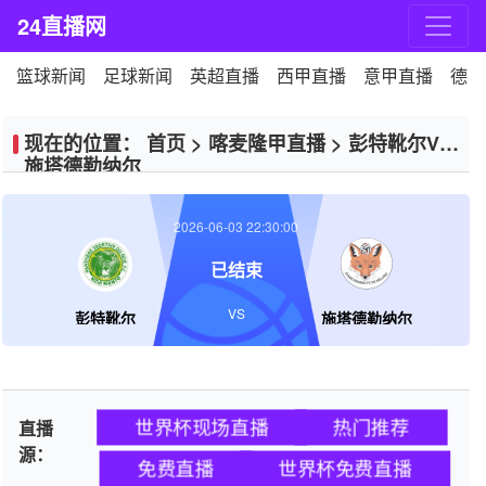
24直播网
篮球新闻
足球新闻
英超直播
西甲直播
意甲直播
德甲
现在的位置：
首页
>
喀麦隆甲直播
>
彭特靴尔VS
施塔德勒纳尔
2026-06-03 22:30:00
已结束
VS
彭特靴尔
施塔德勒纳尔
世界杯现场直播
热门推荐
直播
源：
免费直播
世界杯免费直播