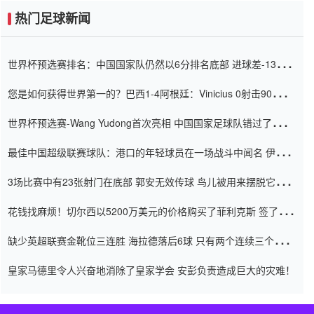
热门足球新闻
世界杯预选赛排名：中国国家队仍然以6分排名底部 进球差-13令人
震惊
您是如何获得世界第一的？巴西1-4阿根廷：Vinicius 0射击90分钟
内
世界杯预选赛-Wang Yudong首次亮相 中国国家足球队错过了世界
杯0-2
最佳中国超级联赛球队：港口的年轻球员在一场战斗中闻名 伊万放
弃了泰桑（Taishan）
3场比赛中有23张射门在底部 郭安无效传球 鸟儿被用来摆脱它
Setien痴迷于三名后卫
花钱找麻烦！切尔西以5200万美元的价格购买了菲利克斯 签了7年
并在半年内租了夏窗口
缺少英超联赛金靴位三连胜 海拉德落后6球 只有两个连续三个连续
三靴
皇家马德里令人兴奋地消除了皇家学会 安彭负责造成巨大的灾难！