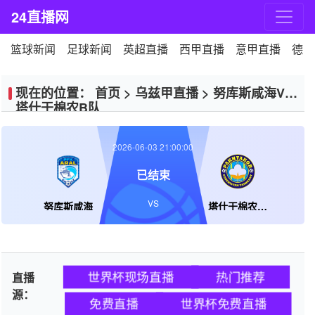
24直播网
篮球新闻
足球新闻
英超直播
西甲直播
意甲直播
德甲
现在的位置：
首页
>
乌兹甲直播
>
努库斯咸海VS
塔什干棉农B队
2026-06-03 21:00:00
已结束
VS
努库斯咸海
塔什干棉农B队
世界杯现场直播
热门推荐
直播
源：
免费直播
世界杯免费直播