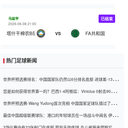
乌兹甲
已结束
2026-06-08 21:00
塔什干棉农B队
FA共和国
VS
热门足球新闻
世界杯预选赛排名：中国国家队仍然以6分排名底部 进球差-13令人
震惊
您是如何获得世界第一的？巴西1-4阿根廷：Vinicius 0射击90分钟
内
世界杯预选赛-Wang Yudong首次亮相 中国国家足球队错过了世界
杯0-2
最佳中国超级联赛球队：港口的年轻球员在一场战斗中闻名 伊万放
弃了泰桑（Taishan）
3场比赛中有23张射门在底部 郭安无效传球 鸟儿被用来摆脱它