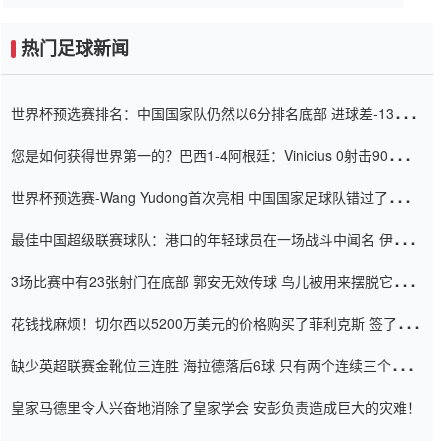
热门足球新闻
世界杯预选赛排名：中国国家队仍然以6分排名底部 进球差-13令人
震惊
您是如何获得世界第一的？巴西1-4阿根廷：Vinicius 0射击90分钟
内
世界杯预选赛-Wang Yudong首次亮相 中国国家足球队错过了世界
杯0-2
最佳中国超级联赛球队：港口的年轻球员在一场战斗中闻名 伊万放
弃了泰桑（Taishan）
3场比赛中有23张射门在底部 郭安无效传球 鸟儿被用来摆脱它
Setien痴迷于三名后卫
花钱找麻烦！切尔西以5200万美元的价格购买了菲利克斯 签了7年
并在半年内租了夏窗口
缺少英超联赛金靴位三连胜 海拉德落后6球 只有两个连续三个连续
三靴
皇家马德里令人兴奋地消除了皇家学会 安彭负责造成巨大的灾难！