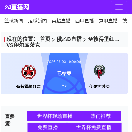
24直播网
篮球新闻
足球新闻
英超直播
西甲直播
意甲直播
德甲
现在的位置：
首页
>
俄乙B直播
>
圣彼得堡红星
VS伊尔库茨克
2026-06-03 19:00:00
已结束
VS
圣彼得堡红星
伊尔库茨克
世界杯现场直播
热门推荐
直播
源：
免费直播
世界杯免费直播