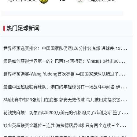
热门足球新闻
世界杯预选赛排名：中国国家队仍然以6分排名底部 进球差-13令人
震惊
您是如何获得世界第一的？巴西1-4阿根廷：Vinicius 0射击90分钟
内
世界杯预选赛-Wang Yudong首次亮相 中国国家足球队错过了世界
杯0-2
最佳中国超级联赛球队：港口的年轻球员在一场战斗中闻名 伊万放
弃了泰桑（Taishan）
3场比赛中有23张射门在底部 郭安无效传球 鸟儿被用来摆脱它
Setien痴迷于三名后卫
花钱找麻烦！切尔西以5200万美元的价格购买了菲利克斯 签了7年
并在半年内租了夏窗口
缺少英超联赛金靴位三连胜 海拉德落后6球 只有两个连续三个连续
三靴