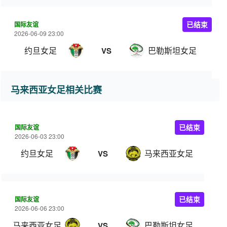
国际友谊
已结束
2026-06-09 23:00
约旦女足
巴勒斯坦女足
VS
马来西亚女足相关比赛
国际友谊
已结束
2026-06-03 23:00
约旦女足
马来西亚女足
VS
国际友谊
已结束
2026-06-06 23:00
马来西亚女足
巴勒斯坦女足
VS