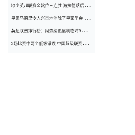
缺少英超联赛金靴位三连胜 海拉德落后6球
窗口
只有两个连续三个连续三靴
皇家马德里令人兴奋地消除了皇家学会 安
彭负责造成巨大的灾难！
英超联赛排行榜：阿森纳追逐利物浦9分 曼
联连续三件坏事
3场比赛中两个低级错误 中国超级联赛的前
守门员很老 是时候让位了 最好的继任者出
现