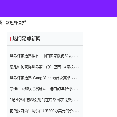
播
欧冠杯直播
热门足球新闻
世界杯预选赛排名：中国国家队仍然以6分
排名底部 进球差-13令人震惊
您是如何获得世界第一的？巴西1-4阿根
廷：Vinicius 0射击90分钟内
世界杯预选赛-Wang Yudong首次亮相 中国
国家足球队错过了世界杯0-2
最佳中国超级联赛球队：港口的年轻球员在
一场战斗中闻名 伊万放弃了泰桑
3场比赛中有23张射门在底部 郭安无效传球
（Taishan）
鸟儿被用来摆脱它 Setien痴迷于三名后卫
花钱找麻烦！切尔西以5200万美元的价格
购买了菲利克斯 签了7年 并在半年内租了夏