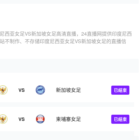
尼西亚女足VS新加坡女足高清直播，24直播网提供印度尼西
本站不制作、不存储印度尼西亚女足VS新加坡女足的直播信
新加坡女足
VS
已结束
柬埔寨女足
VS
已结束