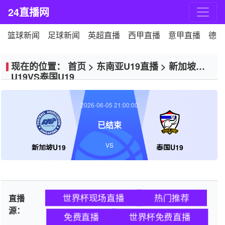
24直播网
篮球新闻
足球新闻
英超直播
西甲直播
意甲直播
德甲
现在的位置：
首页
>
东南亚U19直播
>
新加坡
U19VS泰国U19
2026-06-05 21:00:00
已结束
VS
新加坡U19
泰国U19
世界杯现场直播
热门推荐
直播
源：
免费直播
世界杯免费直播