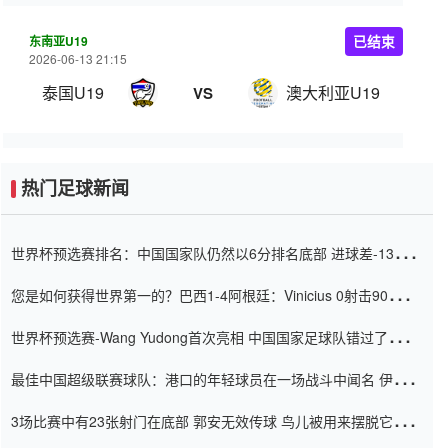
东南亚U19
已结束
2026-06-13 21:15
泰国U19
澳大利亚U19
VS
热门足球新闻
世界杯预选赛排名：中国国家队仍然以6分排名底部 进球差-13令人
震惊
您是如何获得世界第一的？巴西1-4阿根廷：Vinicius 0射击90分钟
内
世界杯预选赛-Wang Yudong首次亮相 中国国家足球队错过了世界
杯0-2
最佳中国超级联赛球队：港口的年轻球员在一场战斗中闻名 伊万放
弃了泰桑（Taishan）
3场比赛中有23张射门在底部 郭安无效传球 鸟儿被用来摆脱它
Setien痴迷于三名后卫