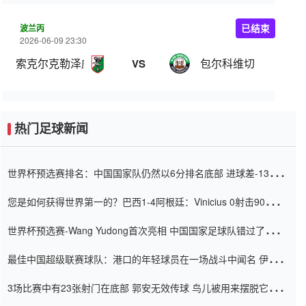
波兰丙
已结束
2026-06-09 23:30
索克尔克勒泽威
包尔科维切
VS
热门足球新闻
世界杯预选赛排名：中国国家队仍然以6分排名底部 进球差-13令人
震惊
您是如何获得世界第一的？巴西1-4阿根廷：Vinicius 0射击90分钟
内
世界杯预选赛-Wang Yudong首次亮相 中国国家足球队错过了世界
杯0-2
最佳中国超级联赛球队：港口的年轻球员在一场战斗中闻名 伊万放
弃了泰桑（Taishan）
3场比赛中有23张射门在底部 郭安无效传球 鸟儿被用来摆脱它
Setien痴迷于三名后卫