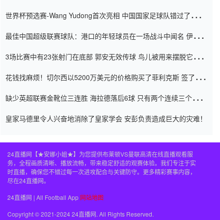
内
世界杯预选赛-Wang Yudong首次亮相 中国国家足球队错过了世界
杯0-2
最佳中国超级联赛球队：港口的年轻球员在一场战斗中闻名 伊万放
弃了泰桑（Taishan）
3场比赛中有23张射门在底部 郭安无效传球 鸟儿被用来摆脱它
Setien痴迷于三名后卫
花钱找麻烦！切尔西以5200万美元的价格购买了菲利克斯 签了7年
并在半年内租了夏窗口
缺少英超联赛金靴位三连胜 海拉德落后6球 只有两个连续三个连续
三靴
皇家马德里令人兴奋地消除了皇家学会 安彭负责造成巨大的灾难！
24直播网【★安娜小姐★】为您提供布莱顿VS曼联高清在线直播观看服
务，全程画质清晰、播放流畅，带来稳定舒适的观赛体验。我们专注于实
时直播，确保您不错过每一次进攻配合与关键防守。更多精彩赛事内容，
尽在24直播网。
24直播网 | All Football App
网站地图
Copyright © 2021-2024 24直播网. All Rights Reserved.