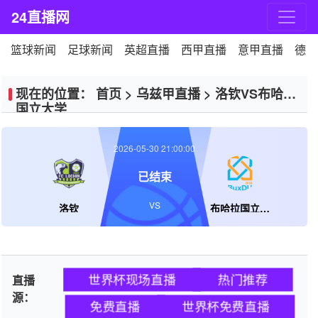
24直播网
篮球新闻
足球新闻
英超直播
西甲直播
意甲直播
德甲
现在的位置：
首页
>
乌兹甲直播
>
洛钦VS布哈拉
国立大学
2026-05-30 21:00:00
已结束
VS
洛钦
布哈拉国立大学
世界杯现场直播
热门推荐
直播
源：
免费直播
世界杯免费直播