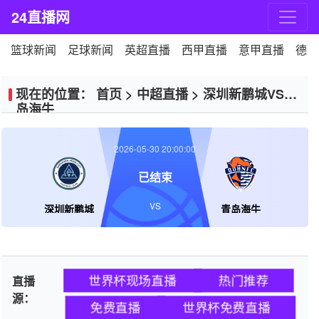
24直播网
篮球新闻
足球新闻
英超直播
西甲直播
意甲直播
德甲
现在的位置：
首页
>
中超直播
>
深圳新鹏城VS青
岛海牛
2026-05-30 20:00:00
已结束
VS
深圳新鹏城
青岛海牛
世界杯现场直播
热门推荐
直播
源：
免费直播
世界杯免费直播