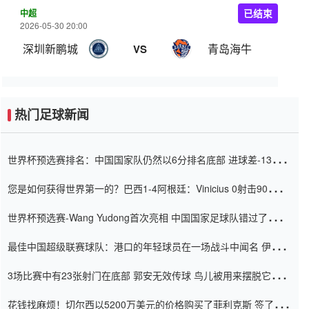
中超
已结束
2026-05-30 20:00
深圳新鹏城
青岛海牛
VS
热门足球新闻
世界杯预选赛排名：中国国家队仍然以6分排名底部 进球差-13令人
震惊
您是如何获得世界第一的？巴西1-4阿根廷：Vinicius 0射击90分钟
内
世界杯预选赛-Wang Yudong首次亮相 中国国家足球队错过了世界
杯0-2
最佳中国超级联赛球队：港口的年轻球员在一场战斗中闻名 伊万放
弃了泰桑（Taishan）
3场比赛中有23张射门在底部 郭安无效传球 鸟儿被用来摆脱它
Setien痴迷于三名后卫
花钱找麻烦！切尔西以5200万美元的价格购买了菲利克斯 签了7年