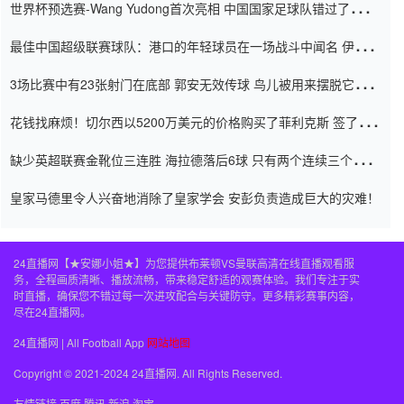
世界杯预选赛-Wang Yudong首次亮相 中国国家足球队错过了世界
杯0-2
最佳中国超级联赛球队：港口的年轻球员在一场战斗中闻名 伊万放
弃了泰桑（Taishan）
3场比赛中有23张射门在底部 郭安无效传球 鸟儿被用来摆脱它
Setien痴迷于三名后卫
花钱找麻烦！切尔西以5200万美元的价格购买了菲利克斯 签了7年
并在半年内租了夏窗口
缺少英超联赛金靴位三连胜 海拉德落后6球 只有两个连续三个连续
三靴
皇家马德里令人兴奋地消除了皇家学会 安彭负责造成巨大的灾难！
24直播网【★安娜小姐★】为您提供布莱顿VS曼联高清在线直播观看服
务，全程画质清晰、播放流畅，带来稳定舒适的观赛体验。我们专注于实
时直播，确保您不错过每一次进攻配合与关键防守。更多精彩赛事内容，
尽在24直播网。
24直播网 | All Football App
网站地图
Copyright © 2021-2024 24直播网. All Rights Reserved.
友情链接
百度
腾讯
新浪
淘宝