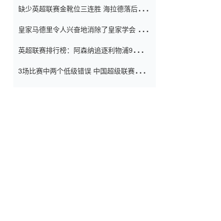
缺少英超联赛金靴位三连胜 海拉德落后6球
窗口
只有两个连续三个连续三靴
皇家马德里令人兴奋地消除了皇家学会 安
彭负责造成巨大的灾难！
英超联赛排行榜：阿森纳追逐利物浦9分 曼
联连续三件坏事
3场比赛中两个低级错误 中国超级联赛的前
守门员很老 是时候让位了 最好的继任者出
现