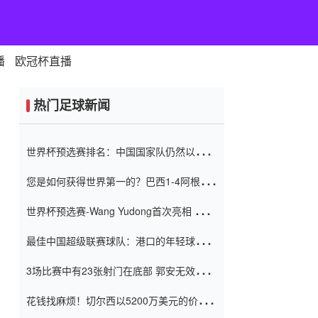
播
欧冠杯直播
热门足球新闻
世界杯预选赛排名：中国国家队仍然以6分
排名底部 进球差-13令人震惊
您是如何获得世界第一的？巴西1-4阿根
廷：Vinicius 0射击90分钟内
世界杯预选赛-Wang Yudong首次亮相 中国
国家足球队错过了世界杯0-2
最佳中国超级联赛球队：港口的年轻球员在
一场战斗中闻名 伊万放弃了泰桑
3场比赛中有23张射门在底部 郭安无效传球
（Taishan）
鸟儿被用来摆脱它 Setien痴迷于三名后卫
花钱找麻烦！切尔西以5200万美元的价格
购买了菲利克斯 签了7年 并在半年内租了夏