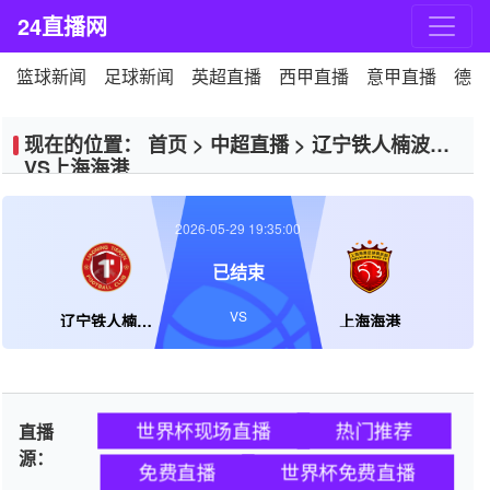
24直播网
篮球新闻
足球新闻
英超直播
西甲直播
意甲直播
德甲
现在的位置：
首页
>
中超直播
>
辽宁铁人楠波湾
VS上海海港
2026-05-29 19:35:00
已结束
VS
辽宁铁人楠波湾
上海海港
世界杯现场直播
热门推荐
直播
源：
免费直播
世界杯免费直播