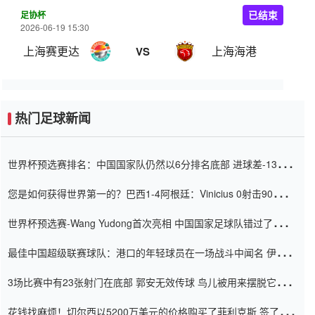
足协杯
已结束
2026-06-19 15:30
上海赛更达
上海海港
VS
热门足球新闻
世界杯预选赛排名：中国国家队仍然以6分排名底部 进球差-13令人
震惊
您是如何获得世界第一的？巴西1-4阿根廷：Vinicius 0射击90分钟
内
世界杯预选赛-Wang Yudong首次亮相 中国国家足球队错过了世界
杯0-2
最佳中国超级联赛球队：港口的年轻球员在一场战斗中闻名 伊万放
弃了泰桑（Taishan）
3场比赛中有23张射门在底部 郭安无效传球 鸟儿被用来摆脱它
Setien痴迷于三名后卫
花钱找麻烦！切尔西以5200万美元的价格购买了菲利克斯 签了7年