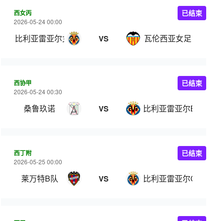
西女丙
已结束
2026-05-24 00:00
比利亚雷亚尔女足
瓦伦西亚女足
VS
西协甲
已结束
2026-05-24 00:30
桑鲁玖诺
比利亚雷亚尔B队
VS
西丁附
已结束
2026-05-25 00:00
莱万特B队
比利亚雷亚尔C队
VS