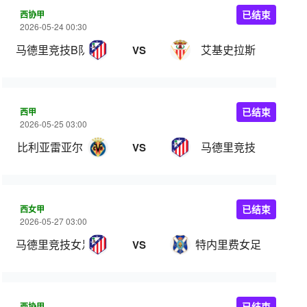
西协甲
已结束
2026-05-24 00:30
马德里竞技B队
艾基史拉斯
VS
西甲
已结束
2026-05-25 03:00
比利亚雷亚尔
马德里竞技
VS
西女甲
已结束
2026-05-27 03:00
马德里竞技女足
特内里费女足
VS
西协甲
已结束