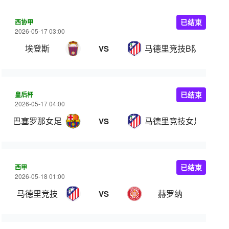
西协甲
已结束
2026-05-17 03:00
埃登斯
马德里竞技B队
VS
皇后杯
已结束
2026-05-17 04:00
巴塞罗那女足
马德里竞技女足
VS
西甲
已结束
2026-05-18 01:00
马德里竞技
赫罗纳
VS