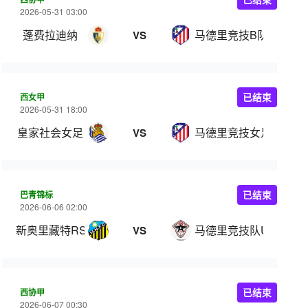
2026-05-31 03:00
蓬费拉迪纳
马德里竞技B队
VS
西女甲
已结束
2026-05-31 18:00
皇家社会女足
马德里竞技女足
VS
巴青锦标
已结束
2026-06-06 02:00
新奥里藏特RS青年队
马德里竞技队U20
VS
西协甲
已结束
2026-06-07 00:30