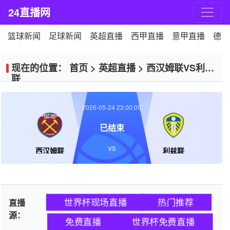
24直播网
篮球新闻
足球新闻
英超直播
西甲直播
意甲直播
德甲
现在的位置：
首页
>
英超直播
>
西汉姆联VS利兹
联
2026-05-24 23:00:00
已结束
VS
西汉姆联
利兹联
世界杯现场直播
热门推荐
直播
源：
免费直播
世界杯免费直播