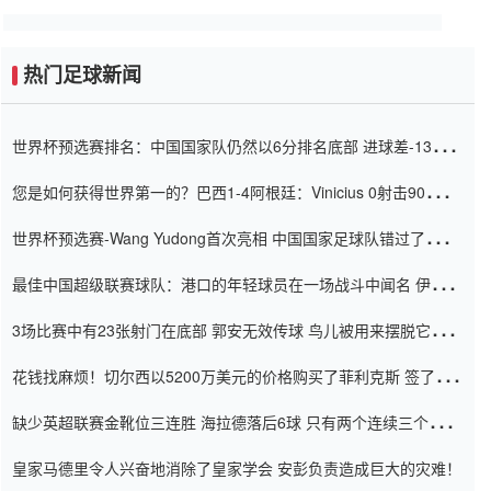
热门足球新闻
世界杯预选赛排名：中国国家队仍然以6分排名底部 进球差-13令人
震惊
您是如何获得世界第一的？巴西1-4阿根廷：Vinicius 0射击90分钟
内
世界杯预选赛-Wang Yudong首次亮相 中国国家足球队错过了世界
杯0-2
最佳中国超级联赛球队：港口的年轻球员在一场战斗中闻名 伊万放
弃了泰桑（Taishan）
3场比赛中有23张射门在底部 郭安无效传球 鸟儿被用来摆脱它
Setien痴迷于三名后卫
花钱找麻烦！切尔西以5200万美元的价格购买了菲利克斯 签了7年
并在半年内租了夏窗口
缺少英超联赛金靴位三连胜 海拉德落后6球 只有两个连续三个连续
三靴
皇家马德里令人兴奋地消除了皇家学会 安彭负责造成巨大的灾难！