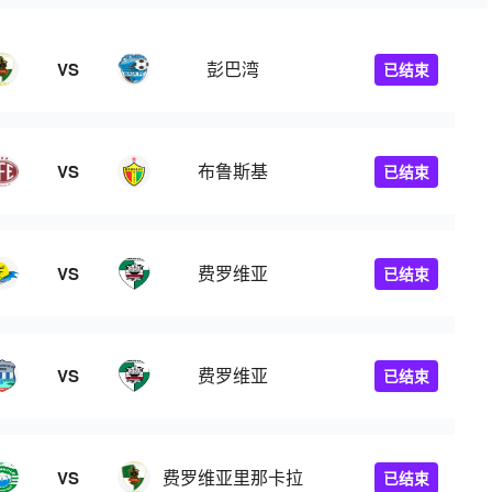
彭巴湾
VS
已结束
布鲁斯基
VS
已结束
费罗维亚
VS
已结束
费罗维亚
VS
已结束
费罗维亚里那卡拉
VS
已结束