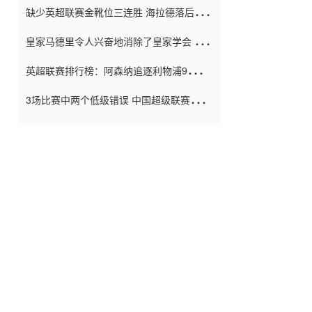
缺少英超联赛金靴位三连胜 海拉德落后6球
窗口
只有两个连续三个连续三靴
皇家马德里令人兴奋地消除了皇家学会 安
彭负责造成巨大的灾难！
英超联赛排行榜：阿森纳追逐利物浦9分 曼
联连续三件坏事
3场比赛中两个低级错误 中国超级联赛的前
守门员很老 是时候让位了 最好的继任者出
现