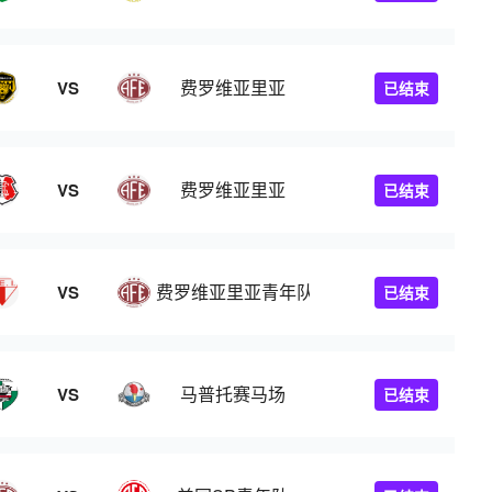
费罗维亚里亚
VS
已结束
费罗维亚里亚
VS
已结束
费罗维亚里亚青年队
VS
已结束
马普托赛马场
VS
已结束