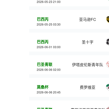
2026-05-23 21:00
巴西丙
亚马逊FC
2026-05-25 03:30
巴西丙
圣十字
2026-06-01 03:00
巴圣青联
伊塔皮伦斯青年队
2026-06-06 02:00
莫桑杯
费罗维亚
2026-06-06 20:45