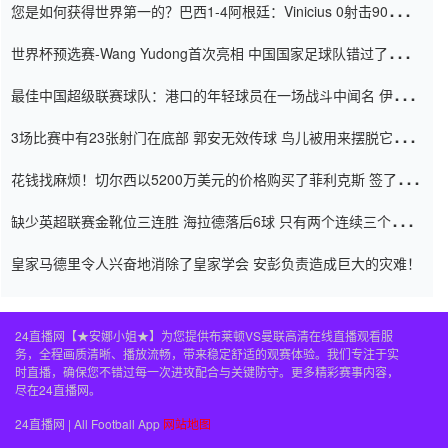
您是如何获得世界第一的？巴西1-4阿根廷：Vinicius 0射击90分钟
内
世界杯预选赛-Wang Yudong首次亮相 中国国家足球队错过了世界
杯0-2
最佳中国超级联赛球队：港口的年轻球员在一场战斗中闻名 伊万放
弃了泰桑（Taishan）
3场比赛中有23张射门在底部 郭安无效传球 鸟儿被用来摆脱它
Setien痴迷于三名后卫
花钱找麻烦！切尔西以5200万美元的价格购买了菲利克斯 签了7年
并在半年内租了夏窗口
缺少英超联赛金靴位三连胜 海拉德落后6球 只有两个连续三个连续
三靴
皇家马德里令人兴奋地消除了皇家学会 安彭负责造成巨大的灾难！
24直播网【★安娜小姐★】为您提供布莱顿VS曼联高清在线直播观看服
务，全程画质清晰、播放流畅，带来稳定舒适的观赛体验。我们专注于实
时直播，确保您不错过每一次进攻配合与关键防守。更多精彩赛事内容，
尽在24直播网。
24直播网 | All Football App
网站地图