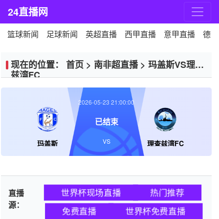
24直播网
篮球新闻
足球新闻
英超直播
西甲直播
意甲直播
德甲
现在的位置：
首页
>
南非超直播
>
玛盖斯VS理查
兹湾FC
2026-05-23 21:00:00
已结束
VS
玛盖斯
理查兹湾FC
世界杯现场直播
热门推荐
直播
源：
免费直播
世界杯免费直播