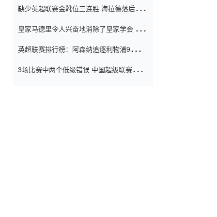
缺少英超联赛金靴位三连胜 海拉德落后6球
窗口
只有两个连续三个连续三靴
皇家马德里令人兴奋地消除了皇家学会 安
彭负责造成巨大的灾难！
英超联赛排行榜：阿森纳追逐利物浦9分 曼
联连续三件坏事
3场比赛中两个低级错误 中国超级联赛的前
守门员很老 是时候让位了 最好的继任者出
现