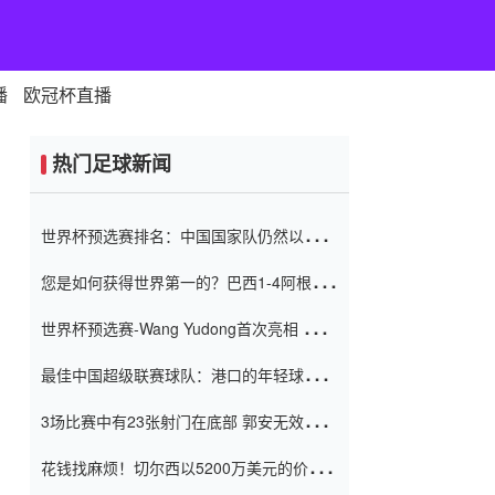
播
欧冠杯直播
热门足球新闻
世界杯预选赛排名：中国国家队仍然以6分
排名底部 进球差-13令人震惊
您是如何获得世界第一的？巴西1-4阿根
廷：Vinicius 0射击90分钟内
世界杯预选赛-Wang Yudong首次亮相 中国
国家足球队错过了世界杯0-2
最佳中国超级联赛球队：港口的年轻球员在
一场战斗中闻名 伊万放弃了泰桑
3场比赛中有23张射门在底部 郭安无效传球
（Taishan）
鸟儿被用来摆脱它 Setien痴迷于三名后卫
花钱找麻烦！切尔西以5200万美元的价格
购买了菲利克斯 签了7年 并在半年内租了夏