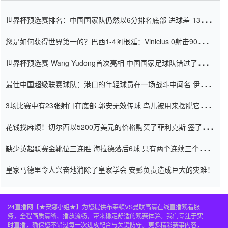
世界杯预选赛排名：中国国家队仍然以6分排名底部 进球差-13令人
震惊
您是如何获得世界第一的？巴西1-4阿根廷：Vinicius 0射击90分钟
内
世界杯预选赛-Wang Yudong首次亮相 中国国家足球队错过了世界
杯0-2
最佳中国超级联赛球队：港口的年轻球员在一场战斗中闻名 伊万放
弃了泰桑（Taishan）
3场比赛中有23张射门在底部 郭安无效传球 鸟儿被用来摆脱它
Setien痴迷于三名后卫
花钱找麻烦！切尔西以5200万美元的价格购买了菲利克斯 签了7年
并在半年内租了夏窗口
缺少英超联赛金靴位三连胜 海拉德落后6球 只有两个连续三个连续
三靴
皇家马德里令人兴奋地消除了皇家学会 安彭负责造成巨大的灾难！
24直播网【★安娜小姐★】为您提供布莱顿VS曼联高清在线直播观看服
务，全程画质清晰、播放流畅，带来稳定舒适的观赛体验。我们专注于实
时直播，确保您不错过每一次进攻配合与关键防守。更多精彩赛事内容，