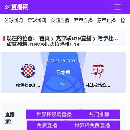
24直播网
篮球新闻
足球新闻
英超直播
西甲直播
意甲直播
德甲
现在的位置：
首页
>
克亚联U19直播
>
哈伊杜克
施普列特U19VS扎达拉洛维U19
2026-05-19 19:00:00
已结束
VS
哈伊杜克施普列特U19
扎达拉洛维U19
世界杯现场直播
热门推荐
直播
源：
免费直播
世界杯免费直播