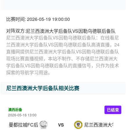
比赛时间: 2026-05-19 19:00:00
对阵双方:
尼兰西澳洲大学后备队VS因勒乌德联后备队
尼兰西澳洲大学后备队VS因勒乌德联后备队：在线看尼
兰西澳洲大学后备队VS因勒乌德联后备队高清直播，24
直播网提供尼兰西澳洲大学后备队VS因勒乌德联后备队
现场比赛直播视频，本站不制作、不存储尼兰西澳洲大
学后备队VS因勒乌德联后备队的直播信号，只作为技术
探索的导航学习用途。
尼兰西澳洲大学后备队相关比赛
澳西后备
已结束
2026-05-16 13:00
曼都拉城FC后备队
尼兰西澳洲大学后备
VS