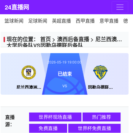
24直播网
篮球新闻
足球新闻
英超直播
西甲直播
意甲直播
德甲
现在的位置：
首页
>
澳西后备直播
>
尼兰西澳洲
大学后备队VS因勒乌德联后备队
2026-05-19 19:00:00
已结束
VS
尼兰西澳洲大学后备队
因勒乌德联后备队
世界杯现场直播
热门推荐
直播
源：
免费直播
世界杯免费直播