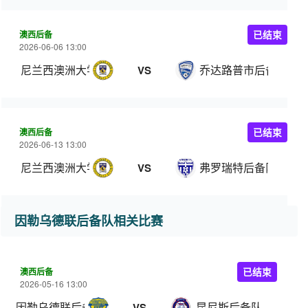
澳西后备
已结束
2026-06-06 13:00
尼兰西澳洲大学后备队
乔达路普市后备队
VS
澳西后备
已结束
2026-06-13 13:00
尼兰西澳洲大学后备队
弗罗瑞特后备队
VS
因勒乌德联后备队相关比赛
澳西后备
已结束
2026-05-16 13:00
因勒乌德联后备队
昆尼斯后备队
VS