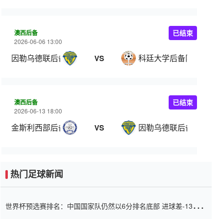
澳西后备
已结束
2026-06-06 13:00
因勒乌德联后备队
科廷大学后备队
VS
澳西后备
已结束
2026-06-13 18:00
金斯利西部后备队
因勒乌德联后备队
VS
热门足球新闻
世界杯预选赛排名：中国国家队仍然以6分排名底部 进球差-13令人
震惊