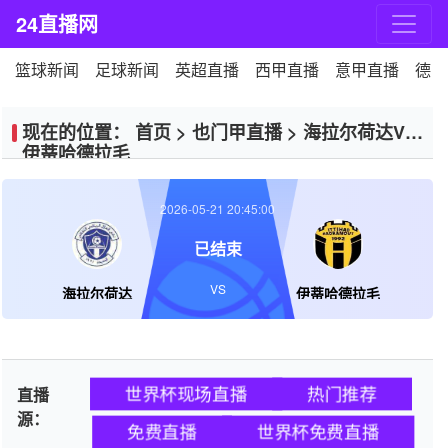
24直播网
篮球新闻
足球新闻
英超直播
西甲直播
意甲直播
德甲
现在的位置：
首页
>
也门甲直播
>
海拉尔荷达VS
伊蒂哈德拉毛
2026-05-21 20:45:00
已结束
VS
海拉尔荷达
伊蒂哈德拉毛
世界杯现场直播
热门推荐
直播
源：
免费直播
世界杯免费直播