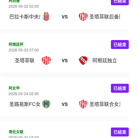
阿后备
已结束
2026-05-22 02:00
巴拉卡斯中央后备队
圣塔菲联后备队
VS
阿根廷杯
已结束
2026-05-23 07:00
圣塔菲联
阿根廷独立
VS
阿女甲
已结束
2026-05-24 02:30
圣路易斯FC女足
圣塔菲联合女足
VS
哥伦女联
已结束
2026-05-24 04:00