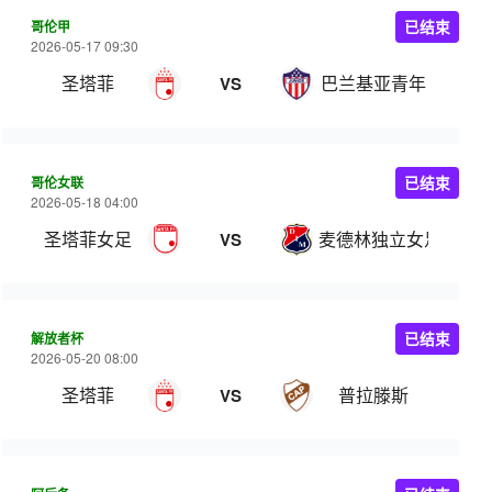
哥伦甲
已结束
2026-05-17 09:30
圣塔菲
巴兰基亚青年
VS
哥伦女联
已结束
2026-05-18 04:00
圣塔菲女足
麦德林独立女足
VS
解放者杯
已结束
2026-05-20 08:00
圣塔菲
普拉滕斯
VS