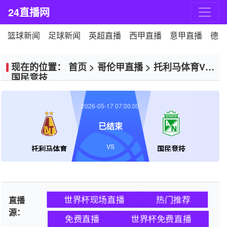
24直播网
篮球新闻
足球新闻
英超直播
西甲直播
意甲直播
德甲
现在的位置：
首页
>
哥伦甲直播
>
托利马体育VS
国民竞技
2026-05-17 07:00:00
已结束
VS
托利马体育
国民竞技
世界杯现场直播
热门推荐
直播
源：
免费直播
世界杯免费直播