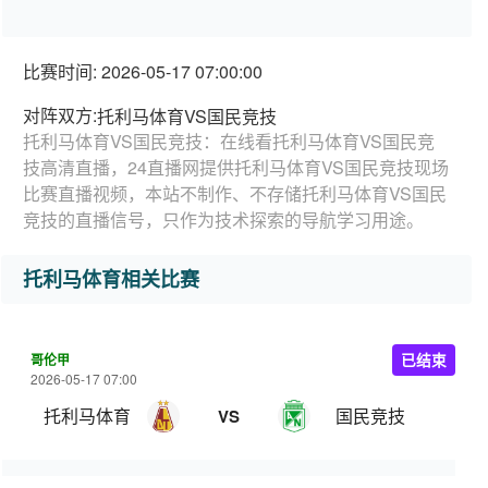
比赛时间: 2026-05-17 07:00:00
对阵双方:
托利马体育VS国民竞技
托利马体育VS国民竞技：在线看托利马体育VS国民竞
技高清直播，24直播网提供托利马体育VS国民竞技现场
比赛直播视频，本站不制作、不存储托利马体育VS国民
竞技的直播信号，只作为技术探索的导航学习用途。
托利马体育相关比赛
哥伦甲
已结束
2026-05-17 07:00
托利马体育
国民竞技
VS