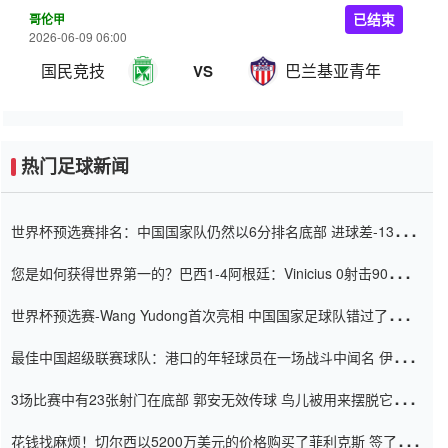
哥伦甲
已结束
2026-06-09 06:00
国民竞技
巴兰基亚青年
VS
热门足球新闻
世界杯预选赛排名：中国国家队仍然以6分排名底部 进球差-13令人
震惊
您是如何获得世界第一的？巴西1-4阿根廷：Vinicius 0射击90分钟
内
世界杯预选赛-Wang Yudong首次亮相 中国国家足球队错过了世界
杯0-2
最佳中国超级联赛球队：港口的年轻球员在一场战斗中闻名 伊万放
弃了泰桑（Taishan）
3场比赛中有23张射门在底部 郭安无效传球 鸟儿被用来摆脱它
Setien痴迷于三名后卫
花钱找麻烦！切尔西以5200万美元的价格购买了菲利克斯 签了7年