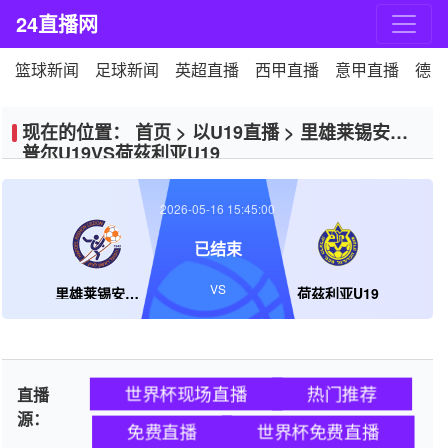
24直播网
篮球新闻
足球新闻
英超直播
西甲直播
意甲直播
德甲
现在的位置：
首页
>
以U19直播
>
里雄莱锡安夏
普尔U19VS荷茲利亚U19
2026-05-16 15:45:00
已结束
VS
里雄莱锡安夏普尔U19
荷茲利亚U19
世界杯现场直播
热门推荐
直播
源：
免费直播
世界杯免费直播