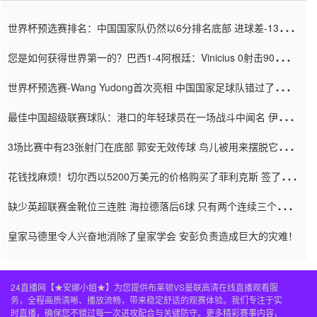
世界杯预选赛排名：中国国家队仍然以6分排名底部 进球差-13令人
震惊
您是如何获得世界第一的？巴西1-4阿根廷：Vinicius 0射击90分钟
内
世界杯预选赛-Wang Yudong首次亮相 中国国家足球队错过了世界
杯0-2
最佳中国超级联赛球队：港口的年轻球员在一场战斗中闻名 伊万放
弃了泰桑（Taishan）
3场比赛中有23张射门在底部 郭安无效传球 鸟儿被用来摆脱它
Setien痴迷于三名后卫
花钱找麻烦！切尔西以5200万美元的价格购买了菲利克斯 签了7年
并在半年内租了夏窗口
缺少英超联赛金靴位三连胜 海拉德落后6球 只有两个连续三个连续
三靴
皇家马德里令人兴奋地消除了皇家学会 安彭负责造成巨大的灾难！
24直播网【★安娜小姐★】为您提供布莱顿VS曼联高清在线直播观看服
务，全程画质清晰、播放流畅，带来稳定舒适的观赛体验。我们专注于实
时直播，确保您不错过每一次进攻配合与关键防守。更多精彩赛事内容，